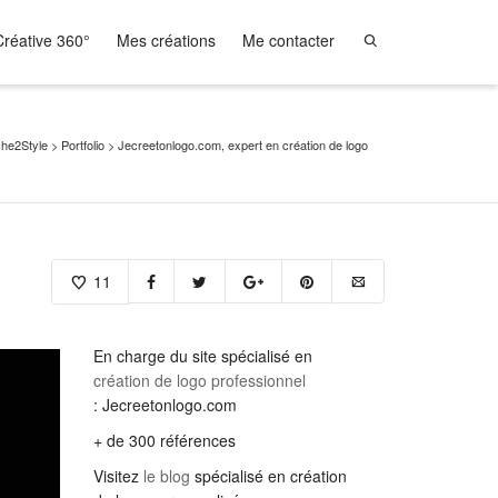
réative 360°
Mes créations
Me contacter
s,
FIND MY ITEMS!
he2Style
>
Portfolio
>
Jecreetonlogo.com, expert en création de logo
11
En charge du site spécialisé en
création de logo professionnel
: Jecreetonlogo.com
+ de 300 références
Visitez
le blog
spécialisé en création