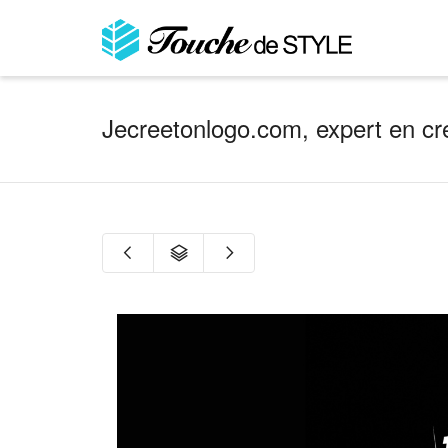
in a size
medium
that cost between 
from the brand
our legacy
.
Jecreetonlogo.com, expert en cr