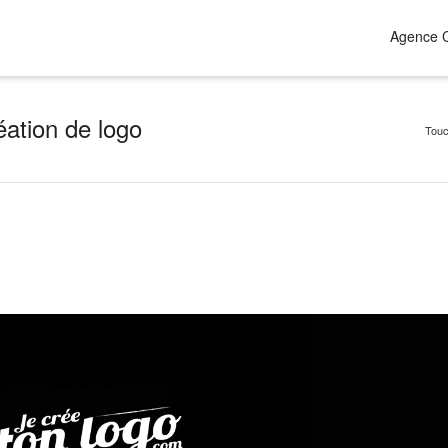
Agence C
£
&
. Show me all the
black
item
éation de logo
Touc